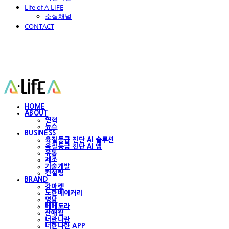
Life of A-LIFE
소셜채널
CONTACT
에이라이프 A-Life
HOME
ABOUT
연혁
뉴스
BUSINESS
육질등급 진단 AI 솔루션
육질등급 진단 AI 앱
유통
제조
기술개발
컨설팅
BRAND
강마켓
노란베이커리
명담
베베도라
산애월
너란나란
너란나란 APP