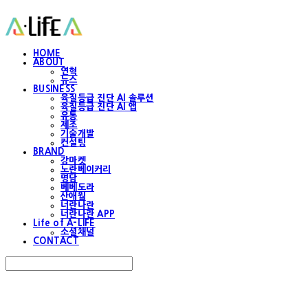
HOME
ABOUT
연혁
뉴스
BUSINESS
육질등급 진단 AI 솔루션
육질등급 진단 AI 앱
유통
제조
기술개발
컨설팅
BRAND
강마켓
노란베이커리
명담
베베도라
산애월
너란나란
너란나란 APP
Life of A-LIFE
소셜채널
CONTACT
Search
검색
Log In
로그인