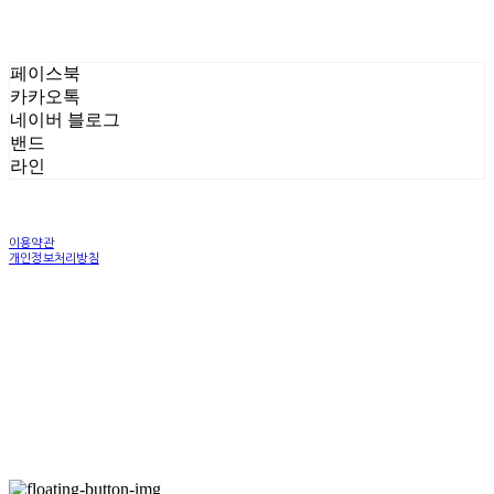
페이스북
카카오톡
네이버 블로그
밴드
라인
이용약관
개인정보처리방침
사업자정보확인
상호: 농업회사법인(주)에이라이프 | 대표: 강상진 | 개인정보관리책임자: 강상진 | 전화: 031-811-
1688 | 이메일: alife@a-life.co.kr
주소: 경기도 고양시 덕양구 오부자로 43 에이라이프 | 사업자등록번호:
382-86-00866
| 통신판매:
제
2017-고양덕양구-1136
| 호스팅제공자: (주)식스샵