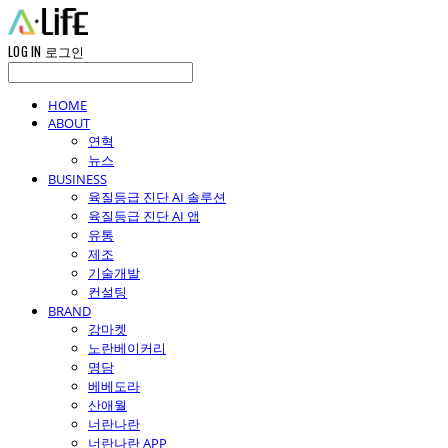
LOG IN
로그인
HOME
ABOUT
연혁
뉴스
BUSINESS
육질등급 진단 AI 솔루션
육질등급 진단 AI 앱
유통
제조
기술개발
컨설팅
BRAND
강마켓
노란베이커리
명담
베베도라
산애월
너란나란
너란나란 APP