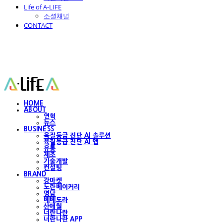
Life of A-LIFE
소셜채널
CONTACT
에이라이프 A-Life
HOME
ABOUT
연혁
뉴스
BUSINESS
육질등급 진단 AI 솔루션
육질등급 진단 AI 앱
유통
제조
기술개발
컨설팅
BRAND
강마켓
노란베이커리
명담
베베도라
산애월
너란나란
너란나란 APP