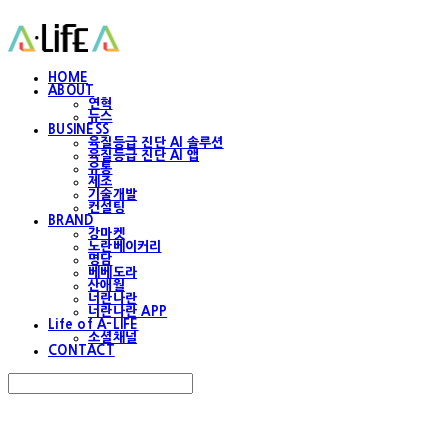
HOME
ABOUT
연혁
뉴스
BUSINESS
육질등급 진단 AI 솔루션
육질등급 진단 AI 앱
유통
제조
기술개발
컨설팅
BRAND
강마켓
노란베이커리
명담
베베도라
산애월
너란나란
너란나란 APP
Life of A-LIFE
소셜채널
CONTACT
Search
검색
Log In
로그인