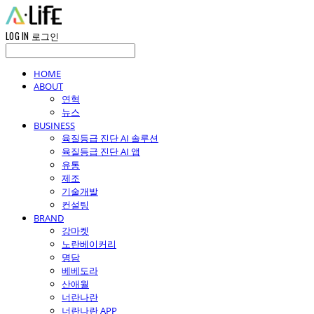
LOG IN
로그인
HOME
ABOUT
연혁
뉴스
BUSINESS
육질등급 진단 AI 솔루션
육질등급 진단 AI 앱
유통
제조
기술개발
컨설팅
BRAND
강마켓
노란베이커리
명담
베베도라
산애월
너란나란
너란나란 APP